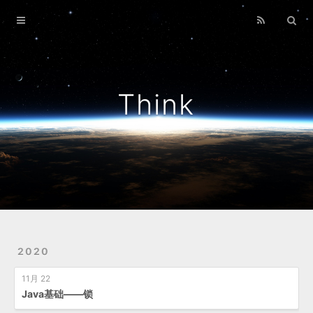
Home
Archives
Think
2020
11月 22
Java基础——锁