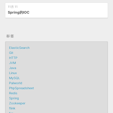
11月 11
Spring的IOC
标签
ElasticSearch
Git
HTTP
JVM
Java
Linux
MySQL
Palworld
PhpSpreadsheet
Redis
Spring
Zookeeper
flink