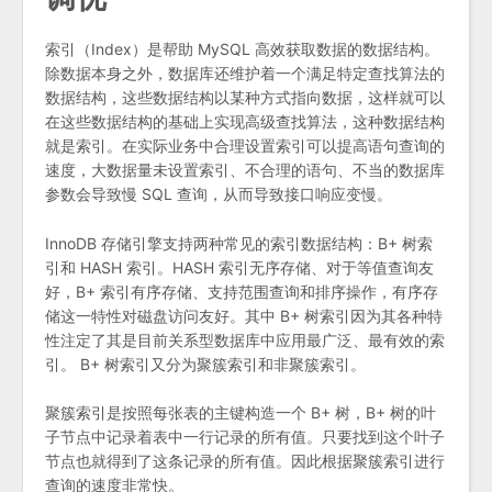
索引（Index）是帮助 MySQL 高效获取数据的数据结构。
除数据本身之外，数据库还维护着一个满足特定查找算法的
数据结构，这些数据结构以某种方式指向数据，这样就可以
在这些数据结构的基础上实现高级查找算法，这种数据结构
就是索引。在实际业务中合理设置索引可以提高语句查询的
速度，大数据量未设置索引、不合理的语句、不当的数据库
参数会导致慢 SQL 查询，从而导致接口响应变慢。
InnoDB 存储引擎支持两种常见的索引数据结构：B+ 树索
引和 HASH 索引。HASH 索引无序存储、对于等值查询友
好，B+ 索引有序存储、支持范围查询和排序操作，有序存
储这一特性对磁盘访问友好。其中 B+ 树索引因为其各种特
性注定了其是目前关系型数据库中应用最广泛、最有效的索
引。 B+ 树索引又分为聚簇索引和非聚簇索引。
聚簇索引是按照每张表的主键构造一个 B+ 树，B+ 树的叶
子节点中记录着表中一行记录的所有值。只要找到这个叶子
节点也就得到了这条记录的所有值。因此根据聚簇索引进行
查询的速度非常快。