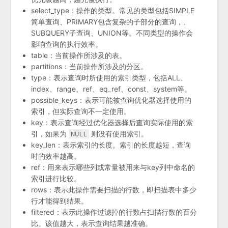
select_type：操作的类型。常见的类型包括SIMPLE
简单查询、PRIMARY包含复杂的子部分的查询，、
SUBQUERY子查询、UNION等。不同类型的操作会
影响查询的执行效率。
table：当前操作所涉及的表。
partitions：当前操作所涉及的分区。
type：表示查询时所使用的索引类型，包括ALL、
index、range、ref、eq_ref、const、system等。
possible_keys：表示可能被查询优化器选择使用的
索引，但实际查询不一定使用。
key：表示查询经过优化器选择后查询实际使用的索
引，如果为
NULL
则没有使用索引。
key_len：表示索引的长度。索引的长度越短，查询
时的效率越高。
ref：用来表示哪些列或常量被用来与key列中命名的
索引进行比较。
rows：表示此操作需要扫描的行数，即扫描表中多少
行才能得到结果。
filtered：表示此操作过滤掉的行数占扫描行数的百分
比。该值越大，表示查询结果越准确。