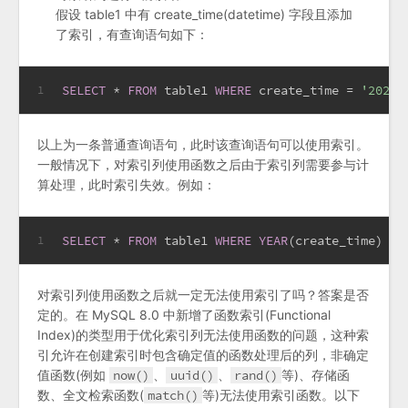
假设 table1 中有 create_time(datetime) 字段且添加
了索引，有查询语句如下：
SELECT
*
FROM
 table1 
WHERE
 create_time 
=
'2024-
1
以上为一条普通查询语句，此时该查询语句可以使用索引。
一般情况下，对索引列使用函数之后由于索引列需要参与计
算处理，此时索引失效。例如：
SELECT
*
FROM
 table1 
WHERE
YEAR
(create_time) 
=
1
对索引列使用函数之后就一定无法使用索引了吗？答案是否
定的。在 MySQL 8.0 中新增了函数索引(Functional
Index)的类型用于优化索引列无法使用函数的问题，这种索
引允许在创建索引时包含确定值的函数处理后的列，非确定
值函数(例如
now()
、
uuid()
、
rand()
等)、存储函
数、全文检索函数(
match()
等)无法使用索引函数。以下