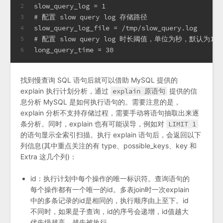
slow_query_log = 1
2
# 配置 slow query log 存储路径
3
slow_query_log_file = /tmp/slow_query.log
4
# 配置 slow query log 时长阈值，单位为秒，默认为10
5
long_query_time = 30
6
找到慢查询 SQL 语句后就可以借助 MySQL 提供的
explain 执行计划分析，通过
explain 原语句
提供的信
息分析 MySQL 是如何执行语句的。需要注意的是，
explain 分析不支持存储过程，需要手动将语句抽取出来逐
条分析。同时，explain 也有可能误导，例如对
LIMIT 1
的语句显示全索引扫描。执行 explain 语句后，会返回以下
列信息(其中重点关注的有 type、possible_keys、key 和
Extra 这几个列)：
id：执行计划中每个操作的唯一标识符。查询语句的
每个操作都有一个唯一的id。多表join时一次explain
中的多条记录的id是相同的，执行顺序由上至下。id
不同时，如果是子查询，id的序号会递增，id值越大
优先级越高，越先被执行。