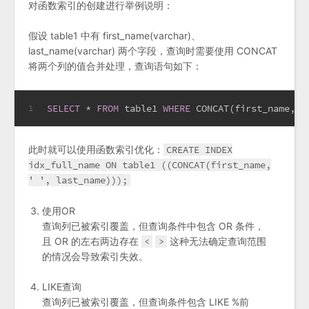
对函数索引的创建进行举例说明：
假设 table1 中有 first_name(varchar)、
last_name(varchar) 两个字段，查询时需要使用 CONCAT
将两个列的值合并处理，查询语句如下：
SELECT
*
FROM
 table1 
WHERE
 CONCAT(first_name, 
'
1
此时就可以使用函数索引优化：
CREATE INDEX
idx_full_name ON table1 ((CONCAT(first_name,
' ', last_name)));
使用OR
查询列已被索引覆盖，但查询条件中包含 OR 条件，
且 OR 的左右两边存在
<
>
这种无法确定查询范围
的情况会导致索引失效。
LIKE查询
查询列已被索引覆盖，但查询条件包含 LIKE %前