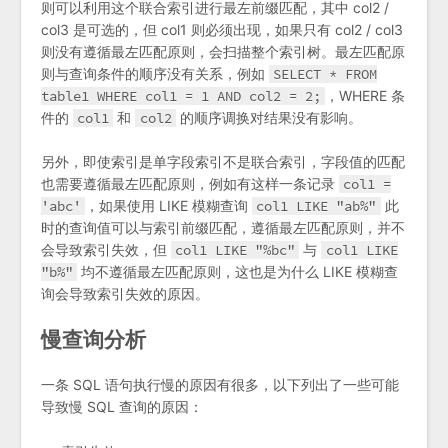
则可以利用这个联合索引进行最左前缀匹配，其中 col2 /
col3 是可选的，但 col1 则必须出现，如果只有 col2 / col3
则没有遵循最左匹配原则，会扫描整个索引树。最左匹配原
则与查询条件的顺序没有关系，例如
SELECT * FROM
table1 WHERE col1 = 1 AND col2 = 2;
，WHERE 条
件的
col1
和
col2
的顺序调换对结果没有影响。
另外，即使索引是单字段索引不是联合索引，字段值的匹配
也需要遵循最左匹配原则，例如有这样一条记录
col1 =
'abc'
，如果使用 LIKE 模糊查询
col1 LIKE "ab%"
此
时的查询值可以与索引前缀匹配，遵循最左匹配原则，并不
会导致索引失效，但
col1 LIKE "%bc"
与
col1 LIKE
"b%"
均不遵循最左匹配原则，这也是为什么 LIKE 模糊查
询会导致索引失效的原因。
慢查询分析
一条 SQL 语句执行慢的原因有很多，以下列出了一些可能
导致慢 SQL 查询的原因：