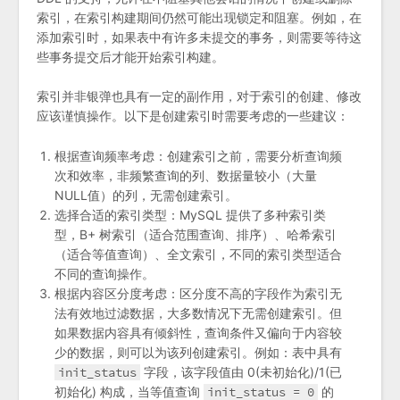
索引，在索引构建期间仍然可能出现锁定和阻塞。例如，在
添加索引时，如果表中有许多未提交的事务，则需要等待这
些事务提交后才能开始索引构建。
索引并非银弹也具有一定的副作用，对于索引的创建、修改
应该谨慎操作。以下是创建索引时需要考虑的一些建议：
根据查询频率考虑：创建索引之前，需要分析查询频
次和效率，非频繁查询的列、数据量较小（大量
NULL值）的列，无需创建索引。
选择合适的索引类型：MySQL 提供了多种索引类
型，B+ 树索引（适合范围查询、排序）、哈希索引
（适合等值查询）、全文索引，不同的索引类型适合
不同的查询操作。
根据内容区分度考虑：区分度不高的字段作为索引无
法有效地过滤数据，大多数情况下无需创建索引。但
如果数据内容具有倾斜性，查询条件又偏向于内容较
少的数据，则可以为该列创建索引。例如：表中具有
init_status
字段，该字段值由 0(未初始化)/1(已
初始化) 构成，当等值查询
init_status = 0
的