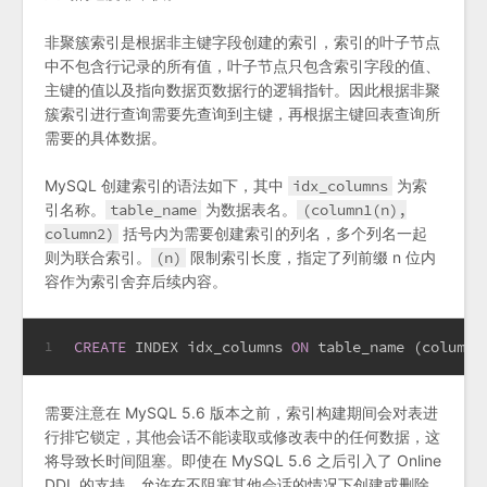
非聚簇索引是根据非主键字段创建的索引，索引的叶子节点
中不包含行记录的所有值，叶子节点只包含索引字段的值、
主键的值以及指向数据页数据行的逻辑指针。因此根据非聚
簇索引进行查询需要先查询到主键，再根据主键回表查询所
需要的具体数据。
MySQL 创建索引的语法如下，其中
idx_columns
为索
引名称。
table_name
为数据表名。
(column1(n),
column2)
括号内为需要创建索引的列名，多个列名一起
则为联合索引。
(n)
限制索引长度，指定了列前缀 n 位内
容作为索引舍弃后续内容。
CREATE
 INDEX idx_columns 
ON
 table_name (column1
1
需要注意在 MySQL 5.6 版本之前，索引构建期间会对表进
行排它锁定，其他会话不能读取或修改表中的任何数据，这
将导致长时间阻塞。即使在 MySQL 5.6 之后引入了 Online
DDL 的支持，允许在不阻塞其他会话的情况下创建或删除