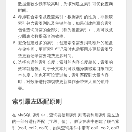
数据量较少频率较高时，为该列建立索引可优化查询
时间。
考虑联合索引及覆盖索引：根据索引的性质，非聚簇
索引包含索引列以及主键的值，如果创建的联合索引
包含查询所需的全部列（称为覆盖索引），则可以减
少回表次数提高查询效率。
避免创建过多的索引；创建索引需要消耗额外的磁盘
存储空间，更新索引行记录时也需要同步更新索引导
致更新记录需要花费更多时间。
选择合适的索引长度：索引的内容长度越长，索引的
效率就越低。对于长文本列可以选择前缀索引限制文
本长度，但也不可设置过短，索引匹配到大量内容
时，对数据进行加锁或更新操作会带来大量的锁冲
突。
索引最左匹配原则
在 MySQL 索引中，查询要使用索引则需要利用索引最左边
的一部分进行匹配（字段、值）。假设在表中创建了联合索
引 (col1, col2, col3)，如果查询条件中带有 col1, col2, col3