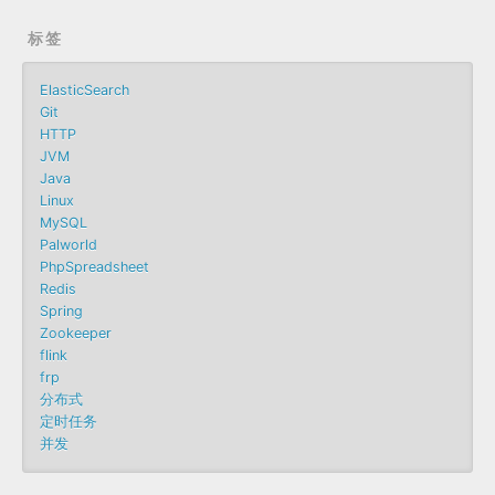
标签
ElasticSearch
Git
HTTP
JVM
Java
Linux
MySQL
Palworld
PhpSpreadsheet
Redis
Spring
Zookeeper
flink
frp
分布式
定时任务
并发