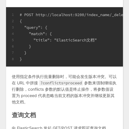
# POST http://localhost:9200/index_name/_delete
1
{
2
  "query": { 
3
    "match": {
4
      "title": "ElasticSearch文档"
5
    }
6
  }
7
}
8
使用指定条件执行批量删除时，可能会发生版本冲突。可以
在 URL 中拼接
?conflicts=proceed
参数来强制继续执
行删除，conflicts 参数的默认值是终止操作，将参数值设
置为 proceed 代表忽略当前文档的版本冲突并继续更新其
他文档。
查询文档
向 ElasticSearch 发起 GET/POST 请求即可查询文档。