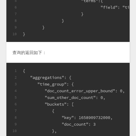
			"terms":{
5
				"field": "
6
			}
7
		}
8
	}
9
}
10
查询的返回如下：
{
1
   "aggregations": {
2
      "time_group": {
3
         "doc_count_error_upper_bound": 0,
4
         "sum_other_doc_count": 0,
5
         "buckets": [
6
            {
7
                "key": 1658909732000,
8
                "doc_count": 3
9
            },
10