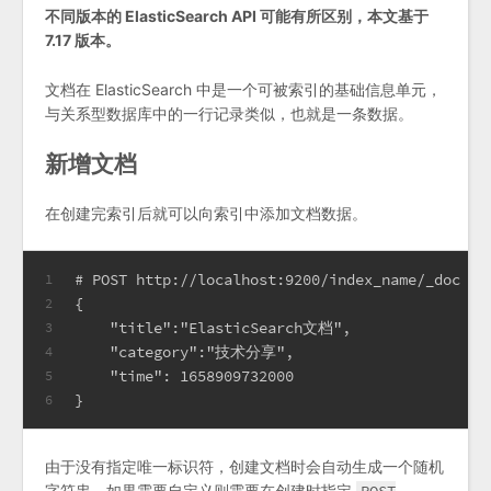
不同版本的 ElasticSearch API 可能有所区别，本文基于
7.17 版本。
文档在 ElasticSearch 中是一个可被索引的基础信息单元，
与关系型数据库中的一行记录类似，也就是一条数据。
新增文档
在创建完索引后就可以向索引中添加文档数据。
# POST http://localhost:9200/index_name/_doc
1
{
2
    "title":"ElasticSearch文档",
3
    "category":"技术分享",
4
    "time": 1658909732000
5
}
6
由于没有指定唯一标识符，创建文档时会自动生成一个随机
字符串，如果需要自定义则需要在创建时指定
POST